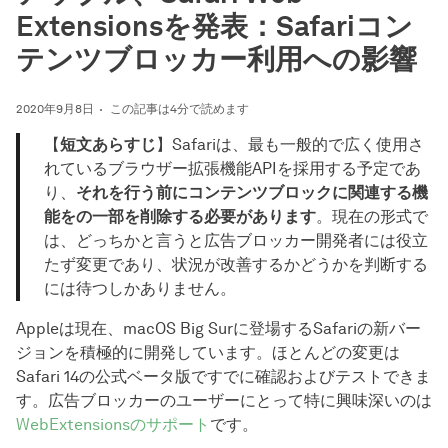
Extensionsを発表：Safariコン
テンツブロッカー利用への影響
2020年9月8日
この記事は4分で読めます
【
短文あらすじ
】Safariは、最も一般的で広く使用さ
れているブラウザー拡張機能APIを採用する予定であ
り、
それを行う前にコンテンツブロックに関連する機
能をの一部を削除する必要があります
。現在の形式で
は、どっちかと言うと広告ブロッカー開発者には役立
たず変更であり、状況が改善するかどうかを判断する
には待つしかありません。
Appleは現在、macOS Big Surに登場するSafariの新バー
ジョンを積極的に開発しています。ほとんどの変更は
Safari 14の公式ベータ版ですでに確認およびテストできま
す。広告ブロッカーのユーザーにとって特に興味深いのは
WebExtensionsのサポート
です。