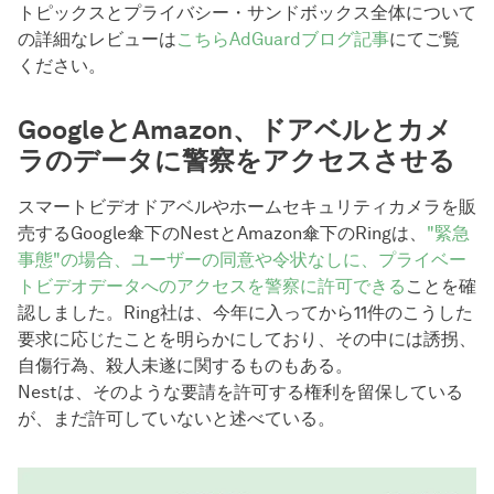
トピックスとプライバシー・サンドボックス全体について
の詳細なレビューは
こちらAdGuardブログ記事
にてご覧
ください。
GoogleとAmazon、ドアベルとカメ
ラのデータに警察をアクセスさせる
スマートビデオドアベルやホームセキュリティカメラを販
売するGoogle傘下のNestとAmazon傘下のRingは、
"緊急
事態"の場合、ユーザーの同意や令状なしに、プライベー
トビデオデータへのアクセスを警察に許可できる
ことを確
認しました。Ring社は、今年に入ってから11件のこうした
要求に応じたことを明らかにしており、その中には誘拐、
自傷行為、殺人未遂に関するものもある。
Nestは、そのような要請を許可する権利を留保している
が、まだ許可していないと述べている。