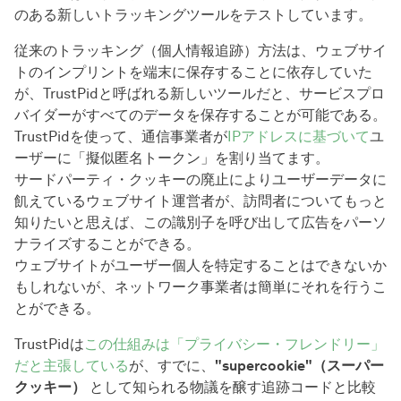
のある新しいトラッキングツールをテストしています。
従来のトラッキング（個人情報追跡）方法は、ウェブサイ
トのインプリントを端末に保存することに依存していた
が、TrustPidと呼ばれる新しいツールだと、サービスプロ
バイダーがすべてのデータを保存することが可能である。
TrustPidを使って、通信事業者が
IPアドレスに基づいて
ユ
ーザーに「擬似匿名トークン」を割り当てます。
サードパーティ・クッキーの廃止によりユーザーデータに
飢えているウェブサイト運営者が、訪問者についてもっと
知りたいと思えば、この識別子を呼び出して広告をパーソ
ナライズすることができる。
ウェブサイトがユーザー個人を特定することはできないか
もしれないが、ネットワーク事業者は簡単にそれを行うこ
とができる。
TrustPidは
この仕組みは「プライバシー・フレンドリー」
だと主張している
が、すでに、
"supercookie"（スーパー
クッキー）
として知られる物議を醸す追跡コードと比較