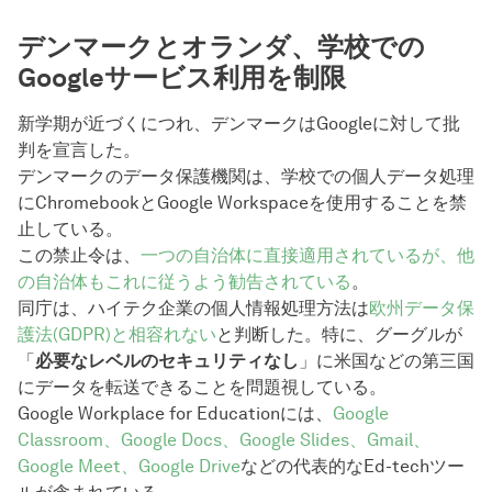
デンマークとオランダ、学校での
Googleサービス利用を制限
新学期が近づくにつれ、デンマークはGoogleに対して批
判を宣言した。
デンマークのデータ保護機関は、学校での個人データ処理
にChromebookとGoogle Workspaceを使用することを禁
止している。
この禁止令は、
一つの自治体に直接適用されているが、他
の自治体もこれに従うよう勧告されている
。
同庁は、ハイテク企業の個人情報処理方法は
欧州データ保
護法(GDPR)と相容れない
と判断した。特に、グーグルが
「
必要なレベルのセキュリティなし
」に米国などの第三国
にデータを転送できることを問題視している。
Google Workplace for Educationには、
Google
Classroom、Google Docs、Google Slides、Gmail、
Google Meet、Google Drive
などの代表的なEd-techツー