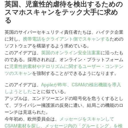
英国、児童性的虐待を検出するための
スマホスキャンをテック大手に求め
る
英国のサイバーセキュリティ責任者たちは、ハイテク企業
に対し、
携帯電話をクライアント側でスキャンする
ための
ソフトウェアを構築するよう求めている。
このアイデアは、
英国のオンライン安全法案案
に沿ったも
のである。採用されれば、オンライン・プラットフォーム
に
児童性的素材やテロリズムに関するユーザー・コンテン
ツのスキャン
を強制することができるようになります。
このアイデアは、
Appleが昨年、CSAMの検出機能を導入
しようとした
ことに似ている。
アップルは、エンドツーエンドの暗号化を危うくするとし
て、プライバシー擁護派の反発に遭い、結局この機能のロ
ーンチは見送られた。
今年初め、欧州委員会は、
メッセージをスキャンして
CSAM素材を探し、メッセージ内の「グルーミング」を検