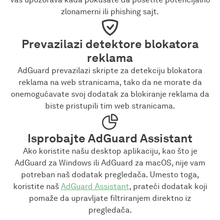
zlonamerni ili phishing sajt.
Prevazilazi detektore blokatora
reklama
AdGuard prevazilazi skripte za detekciju blokatora
reklama na web stranicama, tako da ne morate da
onemogućavate svoj dodatak za blokiranje reklama da
biste pristupili tim web stranicama.
Isprobajte AdGuard Assistant
Ako koristite našu desktop aplikaciju, kao što je
AdGuard za Windows ili AdGuard za macOS, nije vam
potreban naš dodatak pregledača. Umesto toga,
koristite naš
AdGuard Assistant
, prateći dodatak koji
pomaže da upravljate filtriranjem direktno iz
pregledača.