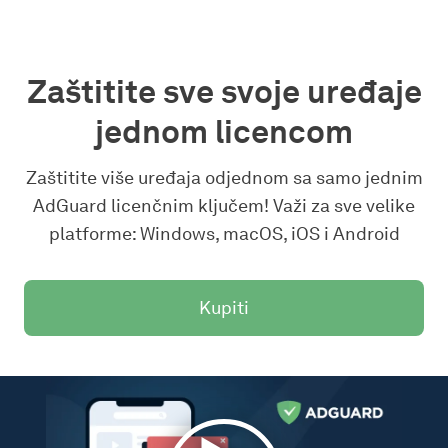
Zaštitite sve svoje uređaje
jednom licencom
Zaštitite više uređaja odjednom sa samo jednim
AdGuard licenčnim ključem! Važi za sve velike
platforme: Windows, macOS, iOS i Android
Kupiti