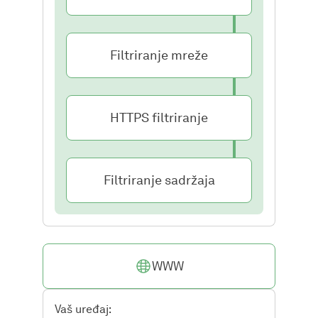
Filtriranje mreže
HTTPS filtriranje
Filtriranje sadržaja
WWW
Vaš uređaj: