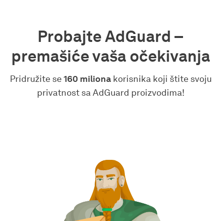
Probajte AdGuard –
premašiće vaša očekivanja
Pridružite se
160 miliona
korisnika koji štite svoju
privatnost sa AdGuard proizvodima!