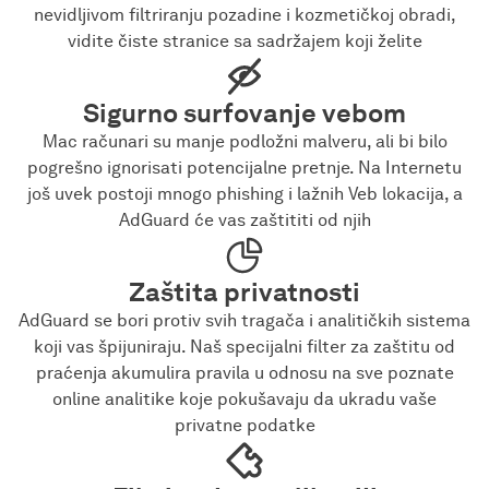
nevidljivom filtriranju pozadine i kozmetičkoj obradi,
vidite čiste stranice sa sadržajem koji želite
Sigurno surfovanje vebom
Mac računari su manje podložni malveru, ali bi bilo
pogrešno ignorisati potencijalne pretnje. Na Internetu
još uvek postoji mnogo phishing i lažnih Veb lokacija, a
AdGuard će vas zaštititi od njih
Zaštita privatnosti
AdGuard se bori protiv svih tragača i analitičkih sistema
koji vas špijuniraju. Naš specijalni filter za zaštitu od
praćenja akumulira pravila u odnosu na sve poznate
online analitike koje pokušavaju da ukradu vaše
privatne podatke