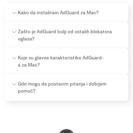
Kako da instaliram AdGuard za Mac?
Zašto je AdGuard bolji od ostalih blokatora
oglasa?
Koje su glavne karakteristike AdGuard-
a za Mac?
Gde mogu da postavim pitanja i dobijem
pomoć?