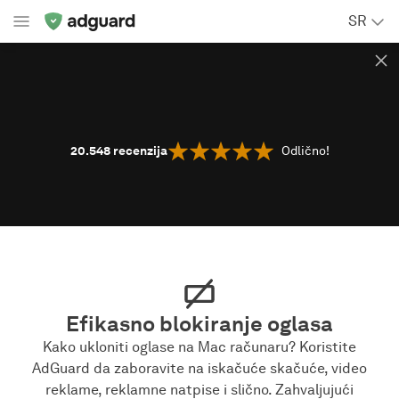
SR
20.548
recenzija
Odlično!
Efikasno blokiranje oglasa
Kako ukloniti oglase na Mac računaru? Koristite
AdGuard da zaboravite na iskačuće skačuće, video
reklame, reklamne natpise i slično. Zahvaljujući