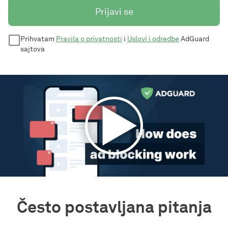
Prijavi se
Prihvatam
Pravila o privatnosti
i
Uslovi i odredbe
AdGuard
sajtova
Često postavljana pitanja