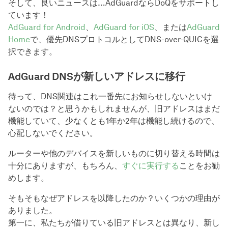
そして、良いニュースは…AdGuardならDoQをサポートし
ています！
AdGuard for Android
、
AdGuard for iOS
、または
AdGuard
Home
で、優先DNSプロトコルとしてDNS-over-QUICを選
択できます。
AdGuard DNSが新しいアドレスに移行
待って、DNS関連はこれ一番先にお知らせしないといけ
ないのでは？と思うかもしれませんが、旧アドレスはまだ
機能していて、少なくとも1年か2年は機能し続けるので、
心配しないでください。
ルーターや他のデバイスを新しいものに切り替える時間は
十分にありますが、もちろん、
すぐに実行する
ことをお勧
めします。
そもそもなぜアドレスを以降したのか？いくつかの理由が
ありました。
第一に、私たちが借りている旧アドレスとは異なり、新し