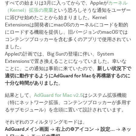
すべての始まりは3月に入ってからで、Appleが
カーネル
（Kernel）拡張の廃棄
という恐ろしそうな通知をユーザー
に浴びせ始めたことから始まりました。Kernel
Extensionsは開発者にmacOSのカーネルにコードを動的
にロードする機能を提供し、旧バージョンのmacOSでは
コンテンツブロッカーを含む多くのアプリで使用されてい
ました。
Appleの計画では、Big Surの登場に伴い、System
Extensionsで置き換えることになっていました。幸いな
ことに、この通知は事前に来ていたので、
新しい状況下で
適切に動作するようにAdGuard for Macを再構築するのに
十分な時間がありました
。
結果として、
AdGuard for Mac v2.5
はシステム拡張機能
（特にネットワーク拡張、コンテンツブロッカーが多用す
るサブモジュール）を念頭に置いて設計されています。
それぞれのフィルタリングモードは、
AdGuardメイン画面
→
右上の⚙アイコン
→
設定…
→
ネッ